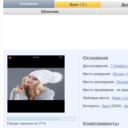
Основное
Блог
( 0 )
Др
Шпионаж
Основное
Дата рождения :
7 Ноября
Место рождения :
Россия
,
Н
Место нахождения :
Россия
Место проживания : не ука
Любимые места :
Дома у т
Интересы :
Кино
(3204) ,
Ав
Комплименты
Портрет заполнен на 77 %