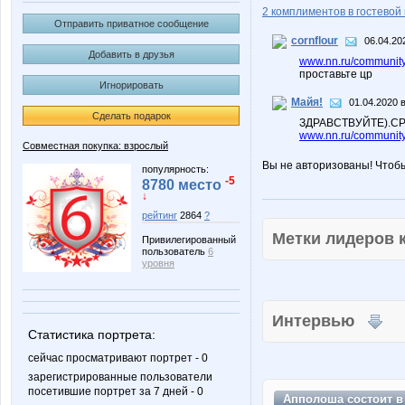
2 комплиментов в гостевой 
Отправить приватное сообщение
cornflour
06.04.20
Добавить в друзья
www.nn.ru/community/
проставьте цр
Игнорировать
Майя!
01.04.2020 в
Сделать подарок
ЗДРАВСТВУЙТЕ).С
www.nn.ru/community
Совместная покупка: взрослый
Вы не авторизованы! Чтоб
популярность:
-5
8780 место
↓
рейтинг
2864
?
Метки лидеров
Привилегированный
пользователь
6
уровня
Интервью
Статистика портрета:
сейчас просматривают портрет - 0
зарегистрированные пользователи
посетившие портрет за 7 дней - 0
Апполоша состоит 